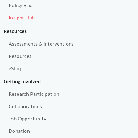
照
Policy Brief
顧
者
Insight Hub
抑
Resources
鬱
量
Assessments & Interventions
表
得
Resources
分
eShop
平
均
Getting Involved
下
降
Research Participation
2.8
分。
Collaborations
Job Opportunity
Donation