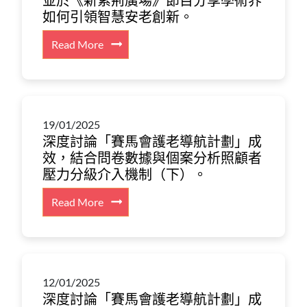
並於《新紫荊廣場》節目分享學術界
護
紹
項
如何引領智慧安老創新。
官
理
秀
主
員
社
圃
:
Read More
要
及
會
老
樓
研
國
成
年
瑋
究
際
本
研
群
結
專
的
究
教
果。
家
研
中
19/01/2025
授
交
究
深度討論「賽馬會護老導航計劃」成
心
獲
流，
數
效，結合問卷數據與個案分析照顧者
作
黃
探
據，
壓力分級介入機制（下）。
為
金
討
獲
學
時
在
婦
:
Read More
術
代
人
女
深
夥
基
口
基
度
伴，
金
老
金
討
如
會
化
會
論
何
嘉
背
引
12/01/2025
「賽
透
許，
景
深度討論「賽馬會護老導航計劃」成
用
馬
過
並