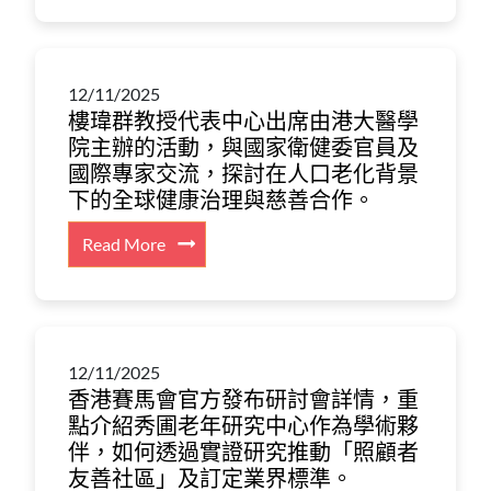
學
瑋
人
群
口
教
研
12/11/2025
授
究
樓瑋群教授代表中心出席由港大醫學
接
中
院主辦的活動，與國家衛健委官員及
受
心
國際專家交流，探討在人口老化背景
《信
在
下的全球健康治理與慈善合作。
報
「香
月
港
:
Read More
刊》
綜
樓
有
合
瑋
關
社
群
大
會
教
灣
調
12/11/2025
授
區
香港賽馬會官方發布研討會詳情，重
查」
代
養
點介紹秀圃老年研究中心作為學術夥
記
表
老
伴，如何透過實證研究推動「照顧者
者
中
的
友善社區」及訂定業界標準。
會
心
專