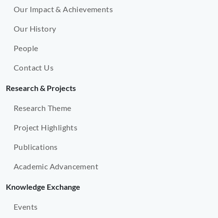
調
Our Impact & Achievements
入
過
跨
機
3
代
Our History
制
年
支
（上）。
追
People
援
蹤
模
Contact Us
數
式
據
與
Research & Projects
證
社
實
Research Theme
區
「照
資
Project Highlights
顧
源
者
整
Publications
休
合。
息
Academic Advancement
日」
Knowledge Exchange
機
制
Events
使