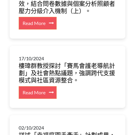
下
效，結合問卷數據與個案分析照顧者
於
會
實
於
的
壓力分級介入機制（上）。
《2025
護
證
《新
全
年
老
研
紫
:
Read More
球
施
導
究
荊
深
健
政
航
推
廣
度
康
報
計
動
場》
討
治
告》
劃」
「照
節
論
理
諮
成
顧
目
17/10/2024
「賽
與
詢
效，
者
樓瑋群教授探討「賽馬會護老導航計
分
馬
慈
文
結
友
劃」及社會熱點議題，強調跨代支援
享
會
善
件，
合
善
模式與社區資源整合。
學
護
合
推
問
社
術
老
作。
動
卷
:
Read More
區」
界
導
在
數
樓
及
如
航
職
據
瑋
訂
何
計
照
與
群
定
引
劃」
顧
個
教
業
領
成
者
案
02/10/2024
授
界
智
效，
政
分