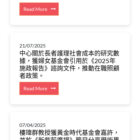
分
出
題
:
Read More
享
席
報
香
了
由
道
港
有
港
訪
賽
關
大
問：
馬
生
醫
「力
21/07/2025
會
育、
學
中心關於長者護理社會成本的研究數
有
官
家
院
據，獲婦女基金會引用於《2025年
不
方
庭
主
施政報告》諮詢文件，推動在職照顧
逮
發
照
辦
者政策。
仍
布
護
的
是
研
及
活
:
Read More
孝
討
健
動，
中
子」
會
康
與
心
詳
與
國
關
情，
福
家
於
重
祉
衛
07/04/2025
長
點
的
樓瑋群教授獲黃金時代基金會嘉許，
健
者
介
三
委