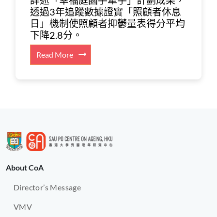
詳述「幸福庭園手牽手」計劃成果，
探
標
慧
結
策。
透過3年追蹤數據證實「照顧者休息
析
討
準。
安
合
日」機制使照顧者抑鬱量表得分平均
照
「賽
老
問
下降2.8分。
顧
馬
創
卷
者
會
新。
數
:
Read More
壓
護
據
詳
力
老
與
述
分
導
個
「幸
級
航
案
福
介
計
分
庭
入
劃」
析
園
機
及
照
手
制
社
顧
牽
（下）。
會
者
手」
熱
About CoA
壓
計
點
力
劃
議
Director’s Message
分
成
題，
級
果，
VMV
強
介
透